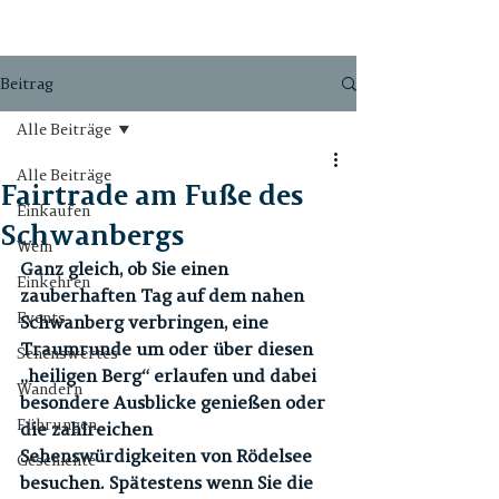
Beitrag
Alle Beiträge
Alle Beiträge
Fairtrade am Fuße des
Einkaufen
Schwanbergs
Wein
Ganz gleich, ob Sie einen 
Einkehren
zauberhaften Tag auf dem nahen 
Events
Schwanberg verbringen, eine 
Traumrunde um oder über diesen 
Sehenswertes
„heiligen Berg“ erlaufen und dabei 
Wandern
besondere Ausblicke genießen oder 
Führungen
die zahlreichen 
Sehenswürdigkeiten von Rödelsee 
Geschichte
besuchen. Spätestens wenn Sie die 