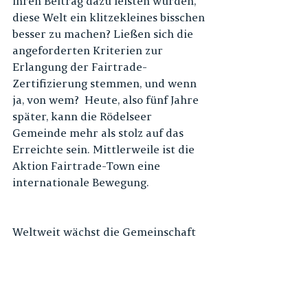
ihren Beitrag dazu leisten würden, 
diese Welt ein klitzekleines bisschen 
besser zu machen? Ließen sich die 
angeforderten Kriterien zur 
Erlangung der Fairtrade-
Zertifizierung stemmen, und wenn 
ja, von wem?  Heute, also fünf Jahre 
später, kann die Rödelseer 
Gemeinde mehr als stolz auf das 
Erreichte sein. Mittlerweile ist die 
Aktion Fairtrade-Town eine 
internationale Bewegung. 
Weltweit wächst die Gemeinschaft 
der engagierten Kommunen stetig. 
Seit 2019 ist Rödelsee die 598. 
Gemeinde der weltweit mehr als 
2.200 Fairtrade-Towns und 